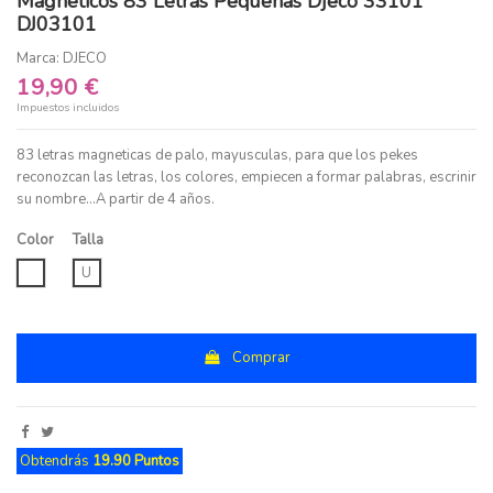
Magneticos 83 Letras Pequenas Djeco 33101
DJ03101
Marca:
DJECO
19,90 €
Impuestos incluidos
83 letras magneticas de palo, mayusculas, para que los pekes
reconozcan las letras, los colores, empiecen a formar palabras, escrinir
su nombre...A partir de 4 años.
Color
Talla
UNICO
U
Comprar
Obtendrás
19.90 Puntos