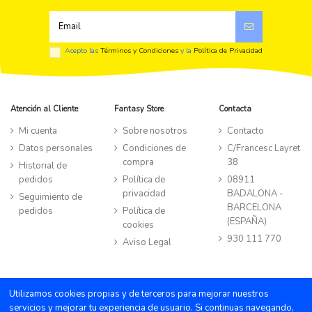
Acepto las
Términos y Condiciones
y la
Política de Privacidad
Atención al Cliente
Fantasy Store
Contacta
Mi cuenta
Sobre nosotros
Contacto
Datos personales
Condiciones de
C/Francesc Layret
compra
38
Historial de
pedidos
Política de
08911
privacidad
BADALONA -
Seguimiento de
BARCELONA
pedidos
Política de
(ESPAÑA)
cookies
930 111 770
Aviso Legal
©TIENDA FANTASY STORE all rights reserved
|
Powered by Byte
Utilizamos cookies propias y de terceros para mejorar nuestros
Factory
servicios y mejorar tu experiencia de usuario. Si continuas navegando,