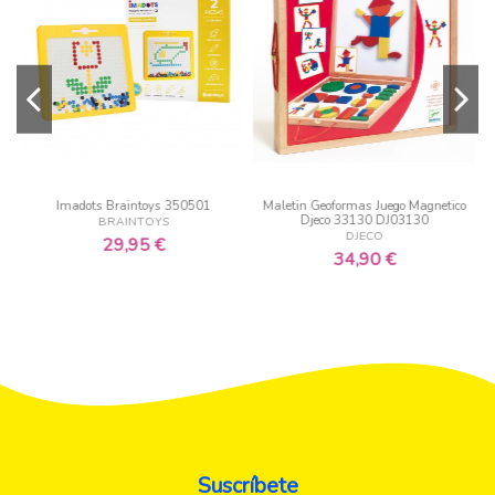
Imadots Braintoys 350501
Maletin Geoformas Juego Magnetico
Djeco 33130 DJ03130
BRAINTOYS
DJECO
29,95 €
34,90 €
Suscríbete