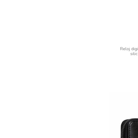
Reloj di
sil