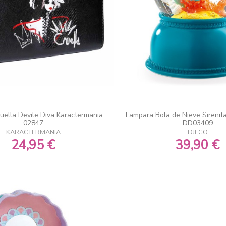
ruella Devile Diva Karactermania
Lampara Bola de Nieve Sirenit
02847
DD03409
KARACTERMANIA
DJECO
24,95 €
39,90 €