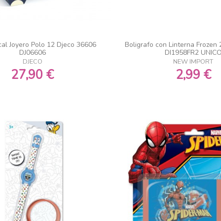
cal Joyero Polo 12 Djeco 36606
Boligrafo con Linterna Frozen
DJ06606
DI1958FR2 UNIC
DJECO
NEW IMPORT
27,90 €
2,99 €