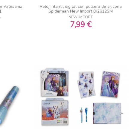
er Artesania
Reloj Infantil digital con pulsera de silicona
1
Spiderman New Import DI2612SM
A
NEW IMPORT
7,99 €