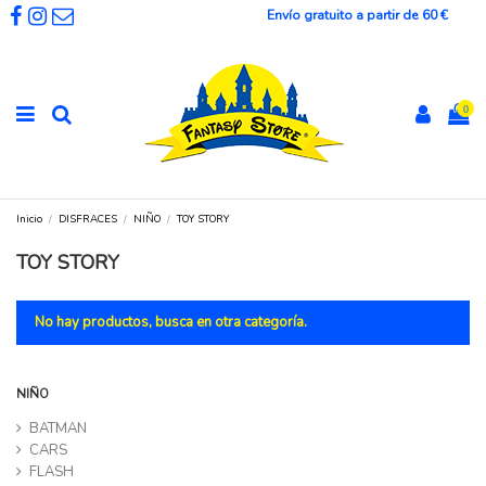
Envío gratuito a partir de 60 €
0
Inicio
DISFRACES
NIÑO
TOY STORY
TOY STORY
No hay productos, busca en otra categoría.
NIÑO
BATMAN
CARS
FLASH