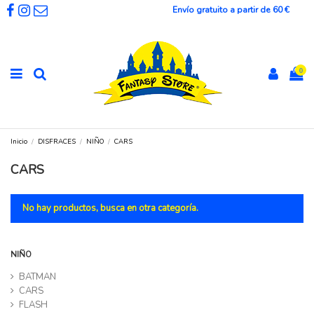
Envío gratuito a partir de 60 €
0
Inicio
DISFRACES
NIÑO
CARS
CARS
No hay productos, busca en otra categoría.
NIÑO
BATMAN
CARS
FLASH