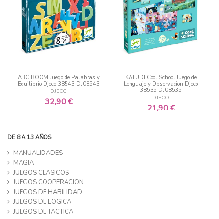
ABC BOOM Juego de Palabras y
KATUDI Cool School Juego de
Equilibrio Djeco 38543 DJ08543
Lenguaje y Observacion Djeco
38535 DJ08535
DJECO
DJECO
32,90 €
21,90 €
DE 8 A 13 AÑOS
MANUALIDADES
MAGIA
JUEGOS CLASICOS
JUEGOS COOPERACION
JUEGOS DE HABILIDAD
JUEGOS DE LOGICA
JUEGOS DE TACTICA