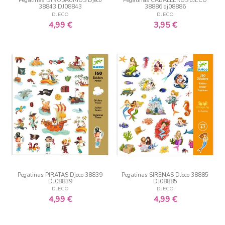
Pegatinas DINOSAURIOS Djeco
Pegatinas CABALLEROS dJECO
38843 DJ08843
38886 dj08886
DJECO
DJECO
4,99 €
3,95 €
Pegatinas PIRATAS Djeco 38839
Pegatinas SIRENAS DJeco 38885
DJ08839
DJ08885
DJECO
DJECO
4,99 €
4,99 €