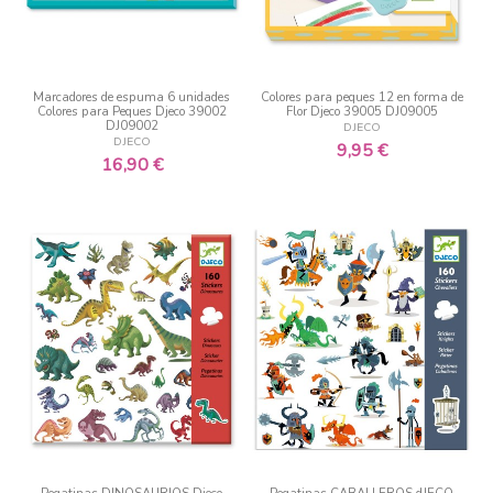
Marcadores de espuma 6 unidades
Colores para peques 12 en forma de
Colores para Peques Djeco 39002
Flor Djeco 39005 DJ09005
DJ09002
DJECO
DJECO
9,95 €
16,90 €