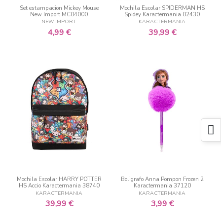
Set estampacion Mickey Mouse
Mochila Escolar SPIDERMAN HS
New Import MC04000
Spidey Karactermania 02430
NEW IMPORT
KARACTERMANIA
4,99 €
39,99 €
Mochila Escolar HARRY POTTER
Boligrafo Anna Pompon Frozen 2
HS Accio Karactermania 38740
Karactermania 37120
KARACTERMANIA
KARACTERMANIA
39,99 €
3,99 €