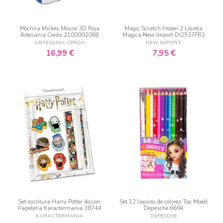
Mochila Mickey Mouse 3D Roja
Magic Scratch Frozen 2 Libreta
Artesania Cerda 2100002088
Magica New Import DI2537FR2
ARTESANIA CERDA
NEW IMPORT
16,99 €
7,95 €
Set escritura Harry Potter Accion
Set 12 lapices de colores Top Model
Papeleria Karactermania 38744
Depesche 6694
KARACTERMANIA
DEPESCHE