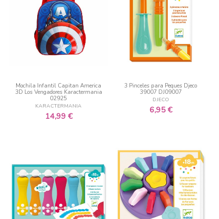
Mochila Infantil Capitan America
3 Pinceles para Peques Djeco
3D Los Vengadores Karactermania
39007 DJ09007
02925
DJECO
KARACTERMANIA
6,95 €
14,99 €