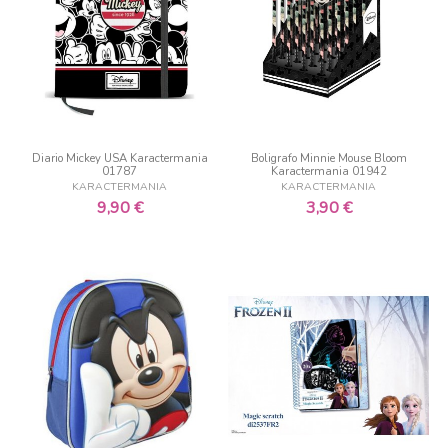
Diario Mickey USA Karactermania
Boligrafo Minnie Mouse Bloom
01787
Karactermania 01942
KARACTERMANIA
KARACTERMANIA
9,90 €
3,90 €