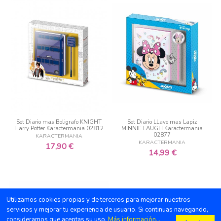
Set Diario mas Boligrafo KNIGHT
Set Diario LLave mas Lapiz
Harry Potter Karactermania 02812
MINNIE LAUGH Karactermania
02877
KARACTERMANIA
KARACTERMANIA
17,90 €
14,99 €
Utilizamos cookies propias y de terceros para mejorar nuestros
servicios y mejorar tu experiencia de usuario. Si continuas navegando,
consideramos que aceptas su uso.
Más información...
¿Necesitas ayuda ?