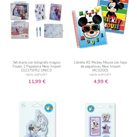
Set diario con boligrafo magico
Libreta A5 Mickey Mouse con hoja
Frozen 2 Papeleria New Import
de pegatinas New Import
DI2375FR2 UNICO
MC03001
NEW IMPORT
NEW IMPORT
11,99 €
4,99 €