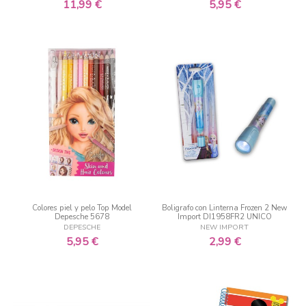
11,99 €
5,95 €
Colores piel y pelo Top Model
Boligrafo con Linterna Frozen 2 New
Depesche 5678
Import DI1958FR2 UNICO
DEPESCHE
NEW IMPORT
5,95 €
2,99 €