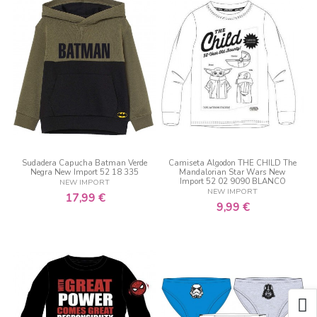
Sudadera Capucha Batman Verde
Camiseta Algodon THE CHILD The
Negra New Import 52 18 335
Mandalorian Star Wars New
Import 52 02 9090 BLANCO
NEW IMPORT
NEW IMPORT
17,99 €
9,99 €