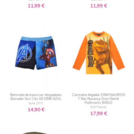
11,99 €
11,99 €
Bermuda de bano Los Vengadores
Camiseta Algodon DINOSAURIOS
Banador Sun City UE1896 AZUL
T Rex Naranja Dino World
Puttmann 83610
SUN CITY
PUTTMAN
14,90 €
17,99 €