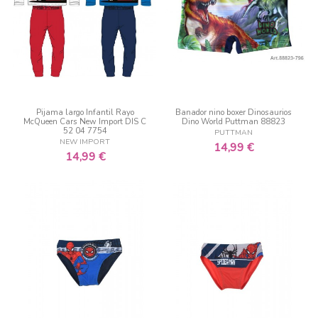
Pijama largo Infantil Rayo
Banador nino boxer Dinosaurios
McQueen Cars New Import DIS C
Dino World Puttman 88823
52 04 7754
PUTTMAN
NEW IMPORT
14,99 €
14,99 €