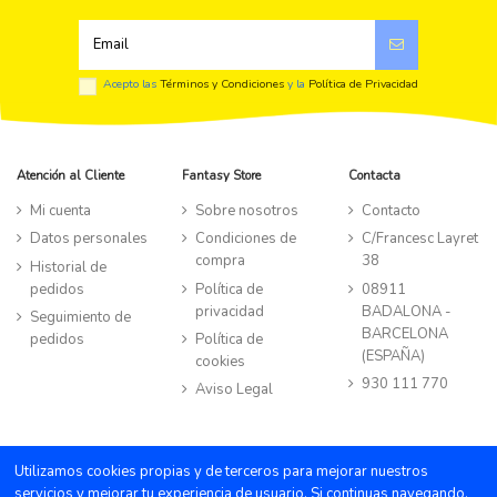
Acepto las
Términos y Condiciones
y la
Política de Privacidad
Atención al Cliente
Fantasy Store
Contacta
Mi cuenta
Sobre nosotros
Contacto
Datos personales
Condiciones de
C/Francesc Layret
compra
38
Historial de
pedidos
Política de
08911
privacidad
BADALONA -
Seguimiento de
BARCELONA
pedidos
Política de
(ESPAÑA)
cookies
930 111 770
Aviso Legal
©TIENDA FANTASY STORE all rights reserved
|
Powered by Byte
Utilizamos cookies propias y de terceros para mejorar nuestros
Factory
servicios y mejorar tu experiencia de usuario. Si continuas navegando,