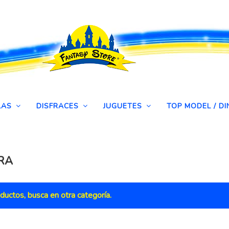
LAS
DISFRACES
JUGUETES
TOP MODEL / 
RA
ductos, busca en otra categoría.