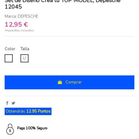
Set de Diseño Crea tu TOP MODEL, Depesche
12045
Marca:
DEPESCHE
12,95 €
Impuestos incluidos
Color
Talla
UNICO
U
Comprar
Obtendrás
12.95 Puntos
Pago 100% Seguro