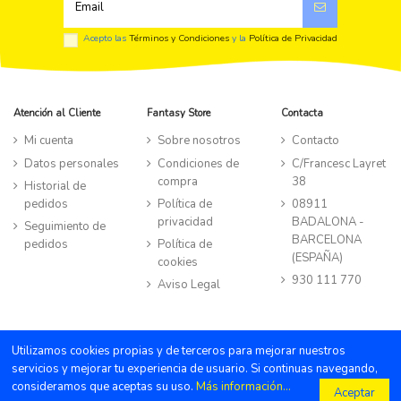
Acepto las
Términos y Condiciones
y la
Política de Privacidad
Atención al Cliente
Fantasy Store
Contacta
Mi cuenta
Sobre nosotros
Contacto
Datos personales
Condiciones de
C/Francesc Layret
compra
38
Historial de
pedidos
Política de
08911
privacidad
BADALONA -
Seguimiento de
BARCELONA
pedidos
Política de
(ESPAÑA)
cookies
930 111 770
Aviso Legal
©TIENDA FANTASY STORE all rights reserved
|
Powered by Byte
Utilizamos cookies propias y de terceros para mejorar nuestros
Factory
servicios y mejorar tu experiencia de usuario. Si continuas navegando,
consideramos que aceptas su uso.
Más información...
¿Necesitas ayuda ?
Aceptar