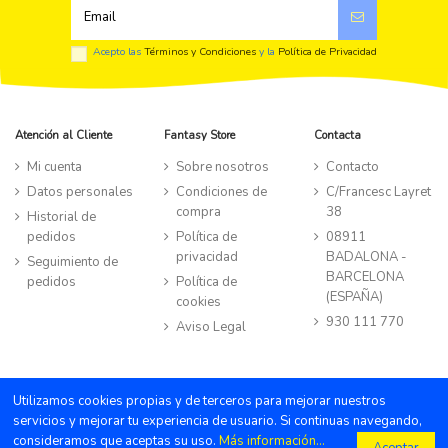
Acepto las
Términos y Condiciones
y la
Política de Privacidad
Atención al Cliente
Fantasy Store
Contacta
Mi cuenta
Sobre nosotros
Contacto
Datos personales
Condiciones de
C/Francesc Layret
compra
38
Historial de
pedidos
Política de
08911
privacidad
BADALONA -
Seguimiento de
BARCELONA
pedidos
Política de
(ESPAÑA)
cookies
930 111 770
Aviso Legal
©TIENDA FANTASY STORE all rights reserved
|
Powered by Byte
Utilizamos cookies propias y de terceros para mejorar nuestros
Factory
servicios y mejorar tu experiencia de usuario. Si continuas navegando,
consideramos que aceptas su uso.
Más información...
¿Necesitas ayuda ?
Aceptar