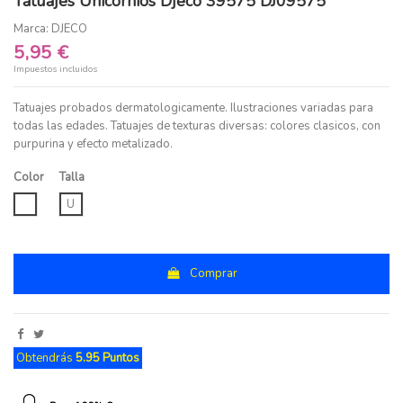
Tatuajes Unicornios Djeco 39575 DJ09575
Marca:
DJECO
5,95 €
Impuestos incluidos
Tatuajes probados dermatologicamente. Ilustraciones variadas para
todas las edades. Tatuajes de texturas diversas: colores clasicos, con
purpurina y efecto metalizado.
Color
Talla
UNICO
U
Comprar
Obtendrás
5.95 Puntos