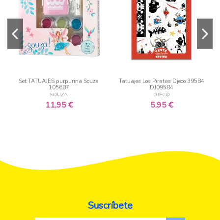
Set TATUAJES purpurina Souza
Tatuajes Los Piratas Djeco 39584
105607
DJ09584
SOUZA
DJECO
11,95 €
5,95 €
Suscríbete