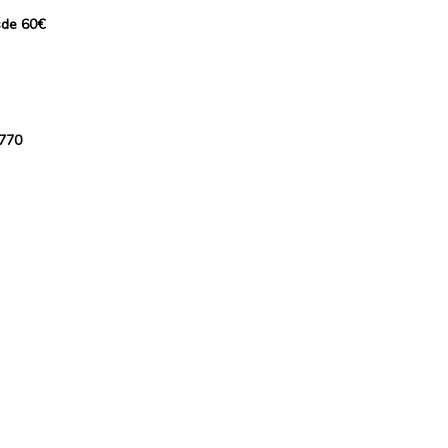
sde 60€
 770