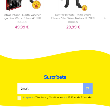
Disfraz Infantil Darth Vader
Disfraz Infantil Stormtrooper
Classic Star Wars Rubies 882009
Deluxe Star Wars Rubies 620268
RUBIES
RUBIES
29,99 €
39,99 €
Suscríbete
Acepto las
Términos y Condiciones
y la
Política de Privacidad