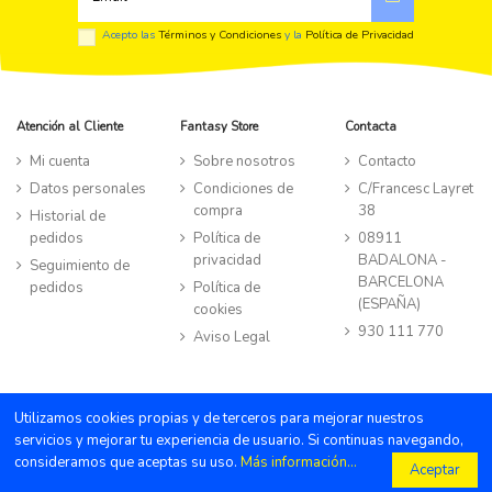
Acepto las
Términos y Condiciones
y la
Política de Privacidad
Atención al Cliente
Fantasy Store
Contacta
Mi cuenta
Sobre nosotros
Contacto
Datos personales
Condiciones de
C/Francesc Layret
compra
38
Historial de
pedidos
Política de
08911
privacidad
BADALONA -
Seguimiento de
BARCELONA
pedidos
Política de
(ESPAÑA)
cookies
930 111 770
Aviso Legal
©TIENDA FANTASY STORE all rights reserved
|
Powered by Byte
Utilizamos cookies propias y de terceros para mejorar nuestros
Factory
servicios y mejorar tu experiencia de usuario. Si continuas navegando,
consideramos que aceptas su uso.
Más información...
¿Necesitas ayuda ?
Aceptar