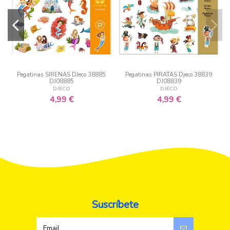
Pegatinas SIRENAS DJeco 38885
Pegatinas PIRATAS Djeco 38839
DJ08885
DJ08839
DJECO
DJECO
4,99 €
4,99 €
Suscríbete