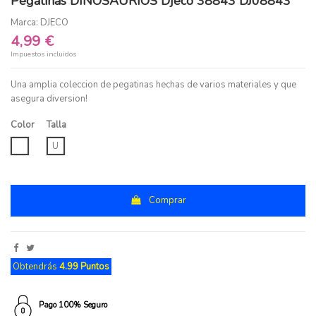
Pegatinas DINOSAURIOS Djeco 38843 DJ08843
Marca:
DJECO
4,99 €
Impuestos incluidos
Una amplia coleccion de pegatinas hechas de varios materiales y que
asegura diversion!
Color
Talla
UNICO
U
Comprar
Obtendrás
4.99 Puntos
Pago 100% Seguro