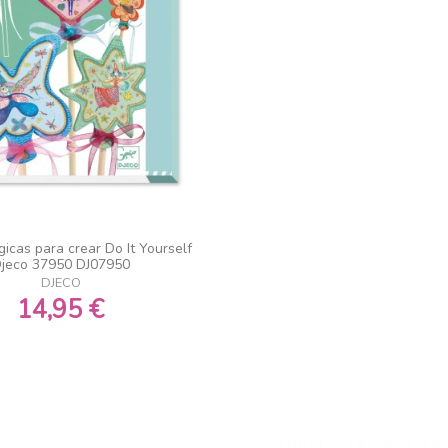
icas para crear Do It Yourself
jeco 37950 DJ07950
DJECO
14,95 €