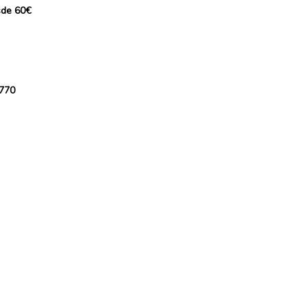
sde 60€
 770