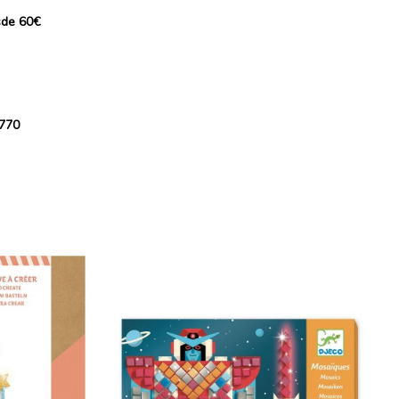
sde 60€
 770