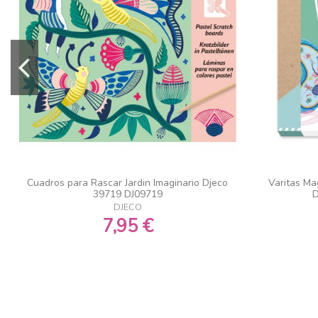
Cuadros para Rascar Jardin Imaginario Djeco
Varitas Mag
39719 DJ09719
D
DJECO
7,95 €