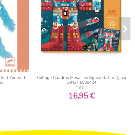
o It Yourself
Collage Cuadros Mosaicos Space Battle Djeco
61
39424 DJ09424
DJECO
16,95 €