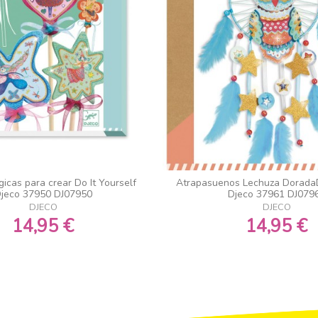
icas para crear Do It Yourself
Atrapasuenos Lechuza DoradaD
jeco 37950 DJ07950
Djeco 37961 DJ079
DJECO
DJECO
14,95 €
14,95 €