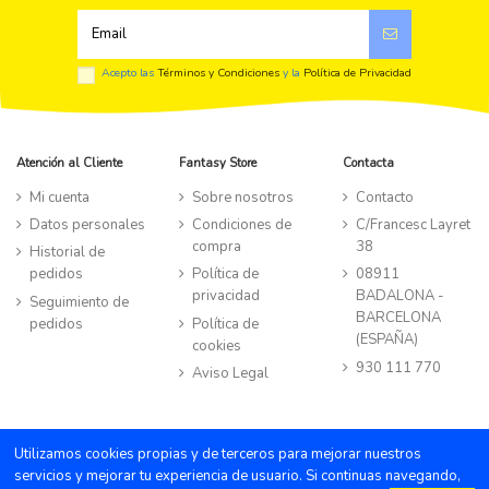
Acepto las
Términos y Condiciones
y la
Política de Privacidad
Atención al Cliente
Fantasy Store
Contacta
Mi cuenta
Sobre nosotros
Contacto
Datos personales
Condiciones de
C/Francesc Layret
compra
38
Historial de
pedidos
Política de
08911
privacidad
BADALONA -
Seguimiento de
BARCELONA
pedidos
Política de
(ESPAÑA)
cookies
930 111 770
Aviso Legal
©TIENDA FANTASY STORE all rights reserved
|
Powered by Byte
Utilizamos cookies propias y de terceros para mejorar nuestros
Factory
servicios y mejorar tu experiencia de usuario. Si continuas navegando,