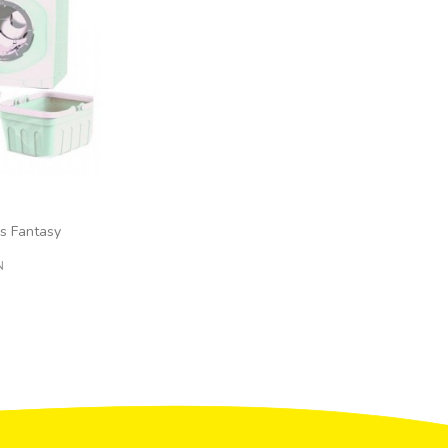
s Fantasy
N