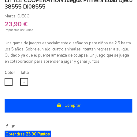
LITTLE COOPERATION Juegos Primera Edad Djeco
38555 DJ08555
Marca:
DJECO
23,90 €
Impuestos incluidos
Una gama de juegos especialmente diseñados para niños de 2.5 hasta
los 5 años. Sobre el hielo, cuatro animales intentan regresar a su iglu.
Cuidado ya que el puente amenaza de colapsa. Un juego que se juega
en colaboracion para aprender a jugar y ganar juntos.
Color
Talla
UNICO
U
Comprar
Obtendrás
23.90 Puntos