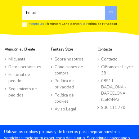
Acepto las
Términos y Condiciones
y la
Política de Privacidad
Atención al Cliente
Fantasy Store
Contacta
Mi cuenta
Sobre nosotros
Contacto
Datos personales
Condiciones de
C/Francesc Layret
compra
38
Historial de
pedidos
Política de
08911
privacidad
BADALONA -
Seguimiento de
BARCELONA
pedidos
Política de
(ESPAÑA)
cookies
930 111 770
Aviso Legal
©TIENDA FANTASY STORE all rights reserved
|
Powered by Byte
Utilizamos cookies propias y de terceros para mejorar nuestros
Factory
servicios y mejorar tu experiencia de usuario. Si continuas navegando,