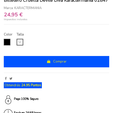
Billetero Cruella Devile Diva Karactermania 02847
Marca:
KARACTERMANIA
24,95 €
Impuestos incluidos
Color
Talla
NEGRO
U
Comprar
Obtendrás
24.95 Puntos
Pago 100% Seguro
Envío en 24/48 horas