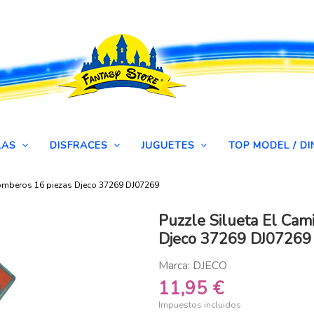
LAS
DISFRACES
JUGUETES
TOP MODEL / 
Bomberos 16 piezas Djeco 37269 DJ07269
Puzzle Silueta El Cam
Djeco 37269 DJ07269
Marca:
DJECO
11,95 €
Impuestos incluidos