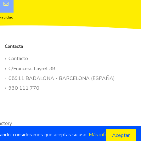
ivacidad
Contacta
Contacto
C/Francesc Layret 38
08911 BADALONA - BARCELONA (ESPAÑA)
930 111 770
ctory
vegando, consideramos que aceptas su uso.
Más información...
Aceptar
¿Necesitas ayuda ?